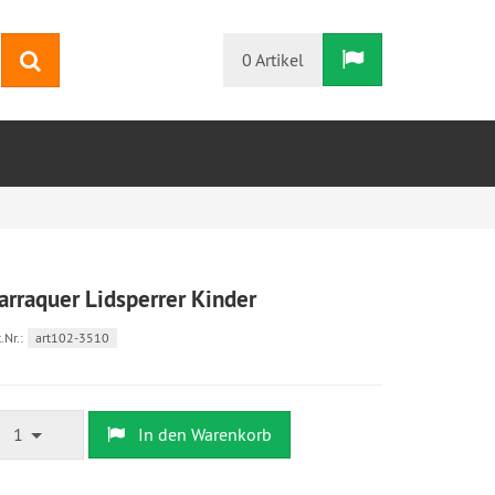
Warenkorb
Suchen
0 Artikel
arraquer Lidsperrer Kinder
.Nr.:
art102-3510
1
In den Warenkorb