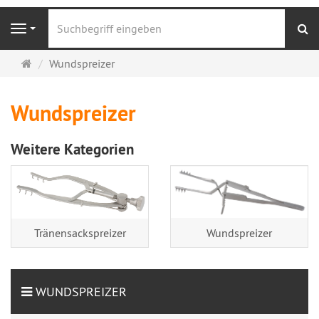
S
Navigation
Startseite
Wundspreizer
Wundspreizer
Weitere Kategorien
Tränensackspreizer
Wundspreizer
WUNDSPREIZER